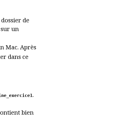
dossier de
sur un
n Mac. Après
ter dans ce
.
ine_exercice1
contient bien