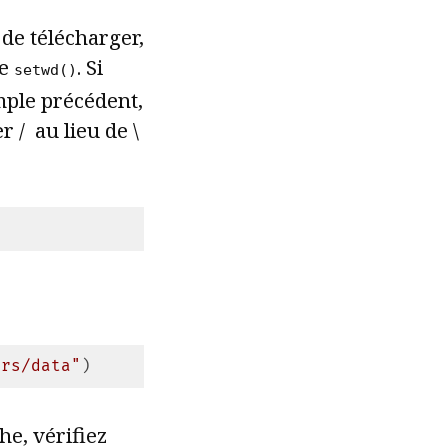
 de télécharger,
de
. Si
setwd()
ple précédent,
r / au lieu de \
urs/data"
)
e, vérifiez