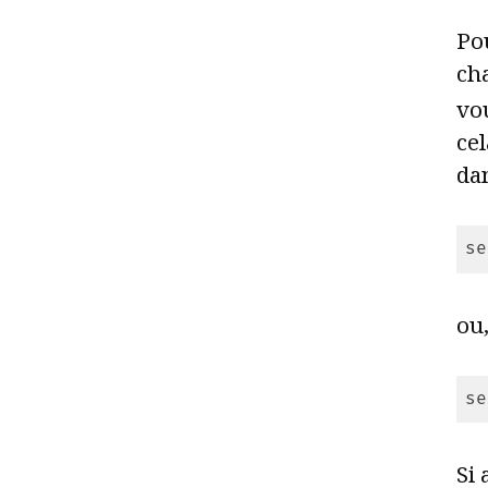
Pou
cha
vo
cel
dan
se
Cod
ou
se
Cod
Si