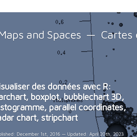
Maps and Spaces
Cartes 
isualiser des données avec R:
archart, boxplot, bubblechart 3D,
istogramme, parallel coordinates,
adar chart, stripchart
blished:
December 1st, 2016
— Updated:
April 20th, 2023