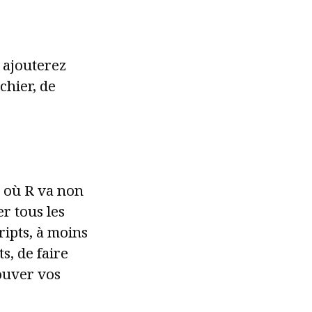
 ajouterez
chier, de
eu où R va non
r tous les
ripts, à moins
s, de faire
ouver vos