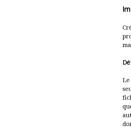
Im
Cré
pr
man
Déf
Le 
se
fic
que
aut
don