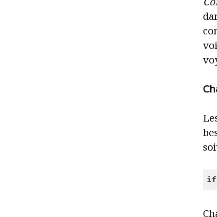
Co
da
com
vo
vo
Cha
Les
be
soi
if
Cod
Cha