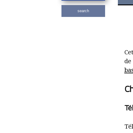
search
Cet
de 
ba
Ch
Té
Tél