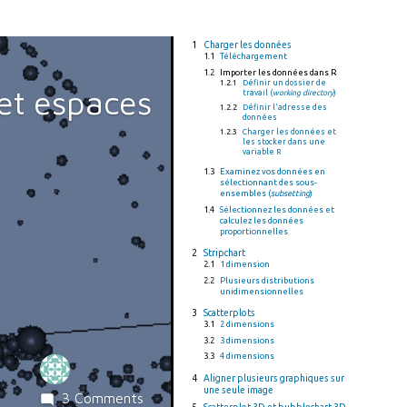
Charger les données
Téléchargement
Importer les données dans R
Définir un dossier de
et espaces
travail (
working directory
)
Définir l'adresse des
données
Charger les données et
les stocker dans une
variable R
Examinez vos données en
sélectionnant des sous-
ensembles (
subsetting
)
Sélectionnez les données et
calculez les données
proportionnelles
Stripchart
1 dimension
Plusieurs distributions
unidimensionnelles
Scatterplots
2 dimensions
3 dimensions
4 dimensions
Aligner plusieurs graphiques sur
une seule image
on
3 Comments