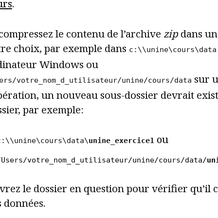
urs
.
compressez le contenu de l’archive
zip
dans un 
tre choix, par exemple dans
c:\\unine\cours\data
dinateur Windows ou
sur u
ers/votre_nom_d_utilisateur/unine/cours/data
pération, un nouveau sous-dossier devrait exis
sier, par exemple:
ou
c:\\unine\cours\data\
unine_exercice1
/Users/votre_nom_d_utilisateur/unine/cours/data/
un
rez le dossier en question pour vérifier qu’il 
s données.