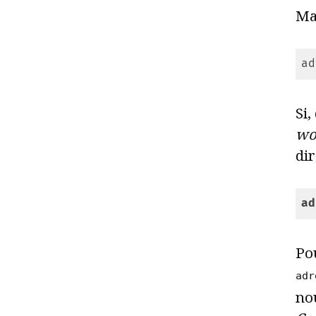
Ma
ad
Cod
Si,
wo
di
ad
Cod
Pou
adr
nou