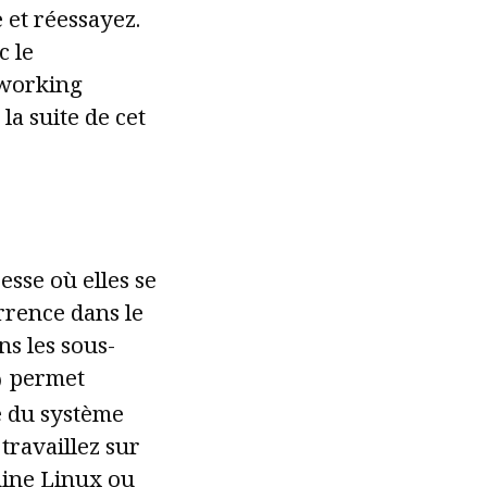
 et réessayez.
c le
 working
la suite de cet
esse où elles se
urrence dans le
s les sous-
permet
)
e du système
 travaillez sur
ine Linux ou