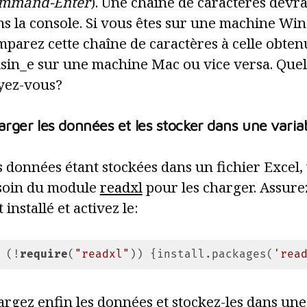
mmand-Enter
). Une chaîne de caractères devrai
ns la console. Si vous êtes sur une machine Wi
parez cette chaîne de caractères à celle obten
isin_e sur une machine Mac ou vice versa. Quel
yez-vous?
rger les données et les stocker dans une varia
 données étant stockées dans un fichier Excel,
soin du module
readxl
pour les charger. Assure
t installé et activez le:
 (!
require
(
"readxl"
)) {install.packages(
'rea
e language:
R
(
r
)
rgez enfin les données et stockez-les dans une