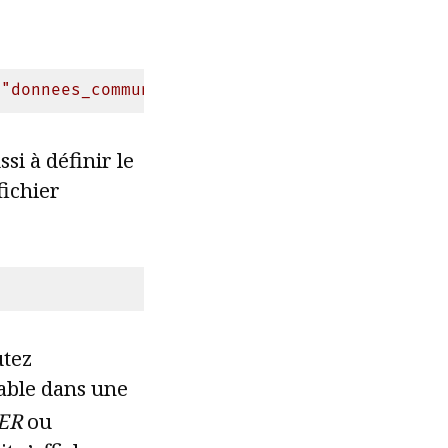
,
"donnees_communes.xls"
)
si à définir le
fichier
utez
iable dans une
ER
ou