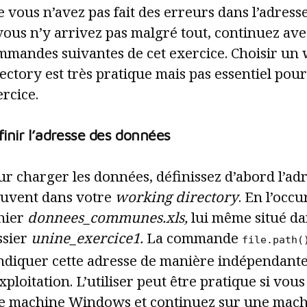
 vous n’avez pas fait des erreurs dans l’adresse
vous n’y arrivez pas malgré tout, continuez ave
mmandes suivantes de cet exercice. Choisir un
ectory est très pratique mais pas essentiel pour 
rcice.
inir l’adresse des données
r charger les données, définissez d’abord l’adr
ouvent dans votre
working directory
. En l’occ
chier
donnees_communes.xls,
lui même situé dan
ssier
unine_exercice1.
La commande
file.path(
indiquer cette adresse de manière indépendant
xploitation. L’utiliser peut être pratique si vous
e machine Windows et continuez sur une mach