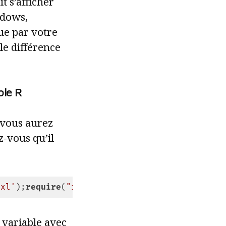
t s’afficher
ndows,
ue par votre
le différence
ble R
 vous aurez
z-vous qu’il
dxl'
);
require
(
"readxl"
)}
 variable avec