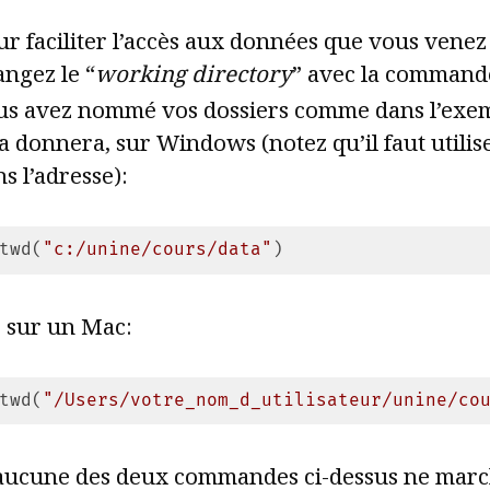
r faciliter l’accès aux données que vous venez
ngez le “
working directory
” avec la comman
us avez nommé vos dossiers comme dans l’exem
a donnera, sur Windows (notez qu’il faut utilise
s l’adresse):
twd(
"c:/unine/cours/data"
)
e language:
JavaScript
(
javascript
)
, sur un Mac:
twd(
"/Users/votre_nom_d_utilisateur/unine/co
e language:
JavaScript
(
javascript
)
 aucune des deux commandes ci-dessus ne march