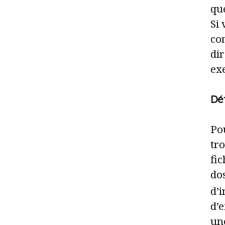
que
Si 
co
dir
exe
Déf
Pou
tr
fi
do
d’
d’e
un