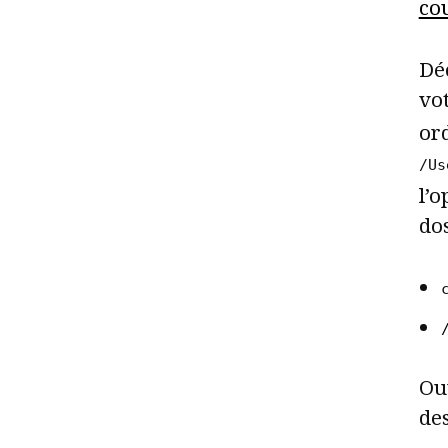
co
Dé
vo
or
/Us
l’o
dos
Ouv
de