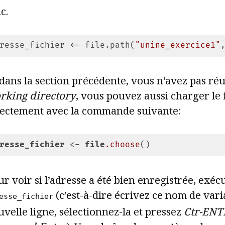
c.
resse_fichier <- file.path(
"unine_exercice1"
e language:
JavaScript
(
javascript
)
 dans la section précédente, vous n’avez pas réus
rking directory
, vous pouvez aussi charger le 
rectement avec la commande suivante:
resse_fichier
 <
-
file
.choose
()
e language:
CSS
(
css
)
r voir si l’adresse a été bien enregistrée, exéc
(c’est-à-dire écrivez ce nom de var
esse_fichier
velle ligne, sélectionnez-la et pressez
Ctr-ENT