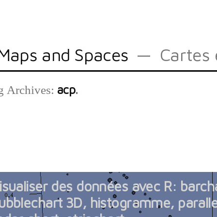
Maps and Spaces
Cartes 
acp
g Archives:
isualiser des données avec R: barcha
ubblechart 3D, histogramme, paralle