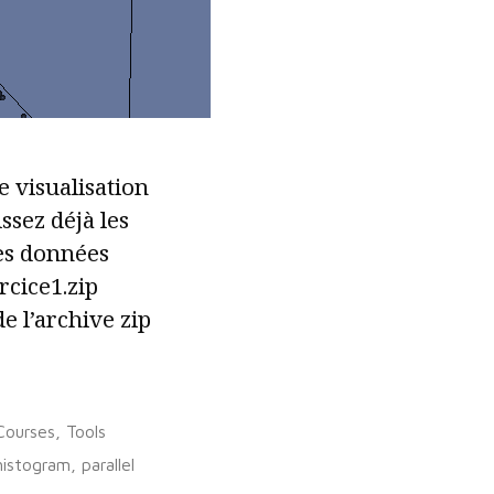
e visualisation
sez déjà les
es données
cice1.zip
e l’archive zip
Posted
Courses
,
Tools
n
histogram
,
parallel