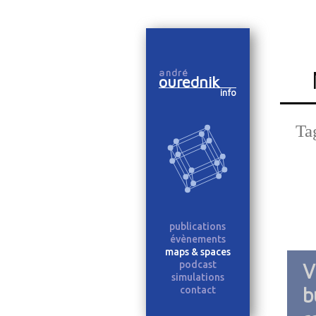
Skip
to
andré
content
ourednik
info
Ta
publications
évènements
maps & spaces
podcast
V
simulations
b
contact