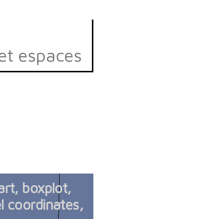
et espaces
rt, boxplot,
l coordinates,