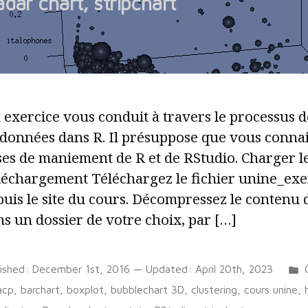
adar chart, stripchart
 exercice vous conduit à travers le processus d
données dans R. Il présuppose que vous connais
ses de maniement de R et de RStudio. Charger l
léchargement Téléchargez le fichier unine_exer
uis le site du cours. Décompressez le contenu d
s un dossier de votre choix, par […]
lished:
December 1st, 2016
— Updated:
April 20th, 2023
Tags:
i
acp
,
barchart
,
boxplot
,
bubblechart 3D
,
clustering
,
cours unine
,