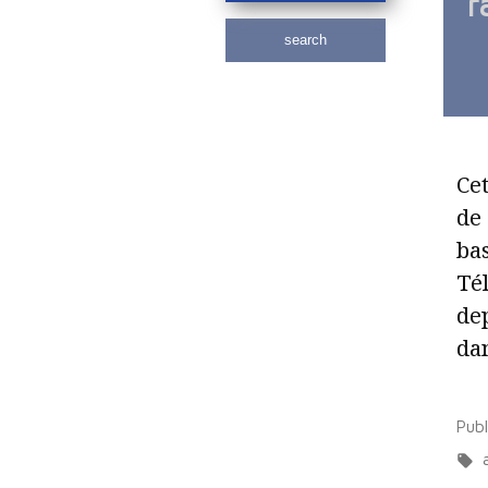
r
search
Cet
de 
ba
Té
dep
dan
Pub