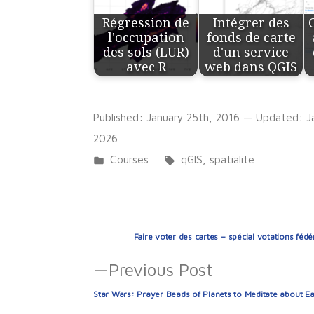
Régression de
Intégrer des
l'occupation
fonds de carte
des sols (LUR)
d'un service
avec R
web dans QGIS
Published:
January 25th, 2016
— Updated:
J
2026
Posted
Tags:
Courses
qGIS
,
spatialite
in
Post
Faire voter des cartes – spécial votations féd
navigation
Previous
Previous Post
post:
Star Wars: Prayer Beads of Planets to Meditate about Ea