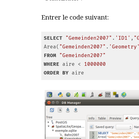
Entrer le code suivant:
SELECT
"Gemeinden2007"
.
'ID1'
,
"
Area(
"Gemeinden2007"
.
'Geometry
FROM
"Gemeinden2007"
WHERE
 aire < 
1000000
ORDER
BY
Code language:
SQL (Structured Query La