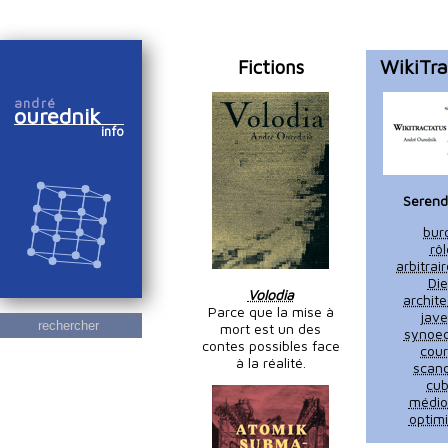
Fictions
WikiTra
andré
ourednik
info
Serendi
bur
rôl
arbitra
Di
Volodia
archite
Parce que la mise à
jave
rechercher
mort est un des
synoe
contes possibles face
cou
à la réalité.
scan
cu
médio
optim