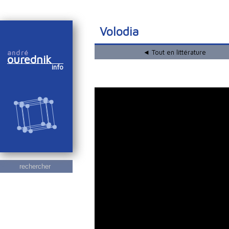
Volodia
◄ Tout en littérature
andré
ourednik
info
rechercher