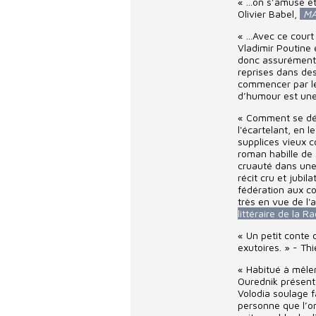
« ...on s’amuse et
Olivier Babel,
MA
« ...Avec ce court
Vladimir Poutine 
donc assurément u
reprises dans des
commencer par le
d’humour est une
« Comment se déb
l'écartelant, en 
supplices vieux c
roman habille de
cruauté dans une
récit cru et jubil
fédération aux c
très en vue de l'
littéraire de la R
« Un petit conte 
exutoires. » - Th
« Habitué à mêle
Ourednik présent
Volodia soulage f
personne que l’on