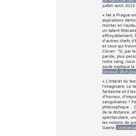
Le Matricule des 
juillet-août 2023
« Né à Prague en
aspirations démoc
monter en l'auteu
un talent littéra
effroyablement, 
d’autres chefs d’
et ceux qui trouv
Cioran: "Si, par 
parole, plus pers
notre sang, nous 
seule explique la 
Genoud,
Bon pour
« L’intérêt du te
l’imaginaire. Le t
fantasme et il le
d’horreur, d’imp
sanguinaires ? Pe
philosophique ...
de la distance, af
spectaculaire, un
les notions de jus
Gaetzi
viceversa