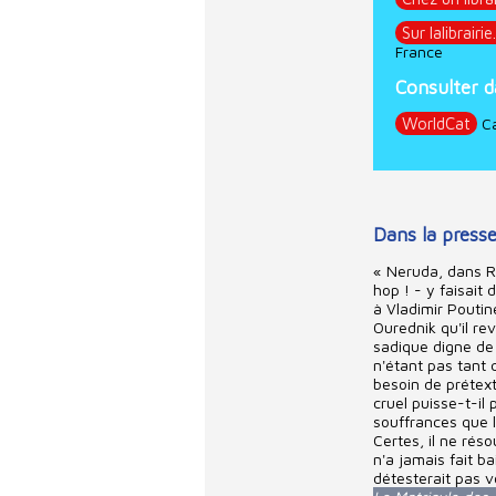
Sur lalibrairi
France
Consulter d
WorldCat
Ca
Dans la press
« Neruda, dans Ré
hop ! - y faisait 
à Vladimir Poutin
Ourednik qu'il re
sadique digne de 
n'étant pas tant q
besoin de prétext
cruel puisse-t-il
souffrances que 
Certes, il ne rés
n'a jamais fait b
détesterait pas vo