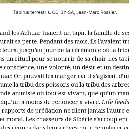
Tapirus terrestris. CC-BY-SA, Jean-Marc Rossier.
nd les Achuar tuaient un tapir, la famille de se
urait sa perte. Pendant des mois, ils l’avaient 
 leurs, jusqu’au jour de la cérémonie où la tribu
s un rituel pour se nourrir de sa chair. Les tap
 conscience, une volonté, un désir et un desti
uar. On pouvait les manger car il s’agissait d’u
me la tribu des poissons ou la tribu des arbres
nde animiste où tout est vivant, quelqu’un ma
elqu’un à moins de renoncer à vivre.
Life feeds
 rapports de prédation ne nient jamais l’autre 
et moral. Les chasseurs de Sibérie s’accouplent 
 des rennes dans leurs rêves pour remplacer ce