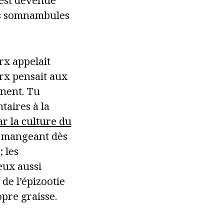
e est devenue
es somnambules
rx appelait
rx pensait aux
ènent. Tu
taires à la
r la culture du
n mangeant dès
 les
eux aussi
de l’épizootie
opre graisse.