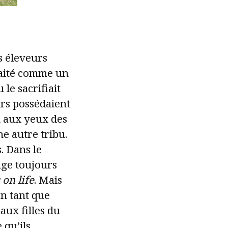
s éleveurs
traité comme un
 le sacrifiait
irs possédaient
n aux yeux des
ne autre tribu.
. Dans le
nge toujours
 on life
. Mais
en tant que
aux filles du
 qu’ils