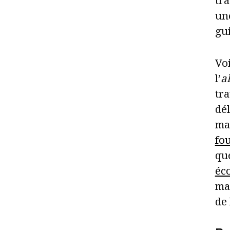
tra
un
gui
Vo
l’
a
tra
dél
ma
fo
que
éc
man
de 