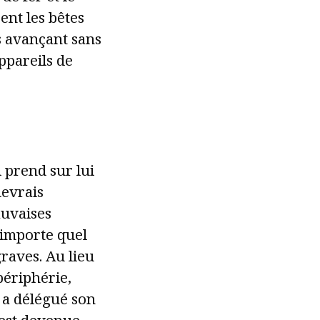
ent les bêtes
s avançant sans
ppareils de
l prend sur lui
devrais
auvaises
importe quel
raves. Au lieu
 périphérie,
n a délégué son