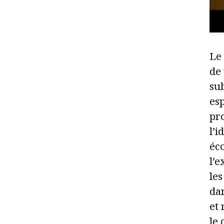
Le
de
sub
esp
pro
l’i
éco
l’e
les
da
et 
le 