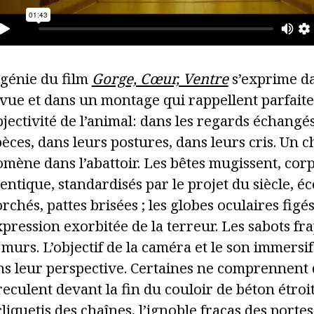
 génie du film
Gorge, Cœur, Ventre
s’exprime da
 vue et dans un montage qui rappellent parfait
jectivité de l’animal: dans les regards échangés
èces, dans leurs postures, dans leurs cris. Un c
mène dans l’abattoir. Les bêtes mugissent, cor
dentique, standardisés par le projet du siècle, é
rchés, pattes brisées ; les globes oculaires figé
xpression exorbitée de la terreur. Les sabots f
 murs. L’objectif de la caméra et le son immersif
ns leur perspective. Certaines ne comprennent 
reculent devant la fin du couloir de béton étro
cliquetis des chaînes, l’ignoble fracas des portes 