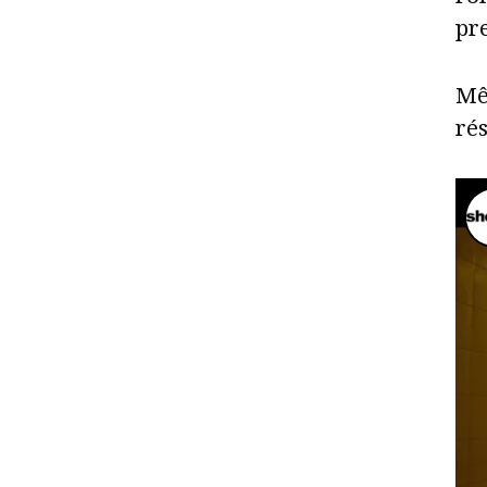
pr
Mê
rés