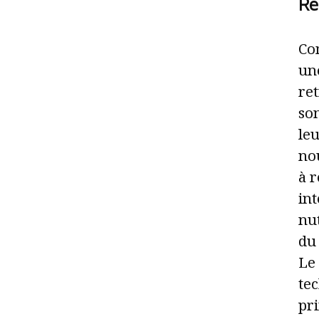
Re
Co
une
re
so
leu
nou
à 
in
nut
du 
Le
te
pr