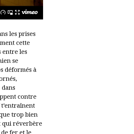
ns les prises
ement cette
 entre les
hien se
ps déformés à
cornés,
s dans
rappent contre
 t’entraînent
que trop bien
it qui réverbère
de fer et le