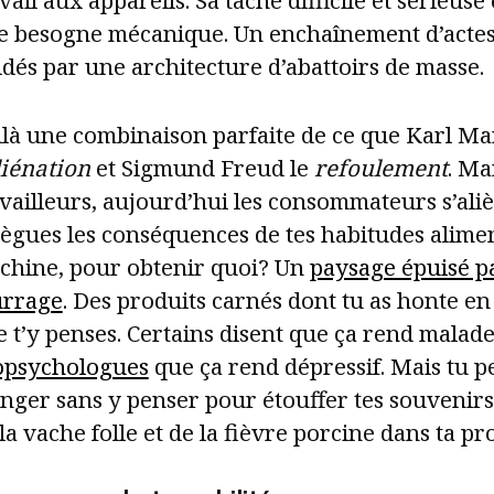
vail aux appareils. Sa tâche difficile et sérieus
e besogne mécanique. Un enchaînement d’act
dés par une architecture d’abattoirs de masse.
ilà une combinaison parfaite de ce que Karl Ma
liénation
et Sigmund Freud le
refoulement
. Ma
vailleurs, aujourd’hui les consommateurs s’ali
ègues les conséquences de tes habitudes alimen
chine, pour obtenir quoi? Un
paysage épuisé pa
urrage
. Des produits carnés dont tu as honte e
 t’y penses. Certains disent que ça rend malade;
opsychologues
que ça rend dépressif. Mais tu p
ger sans y penser pour étouffer tes souvenirs 
la vache folle et de la fièvre porcine dans ta pr