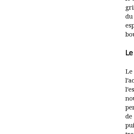
gri
du
esp
bo
Le
Le 
l’a
l’e
no
pe
de 
pui