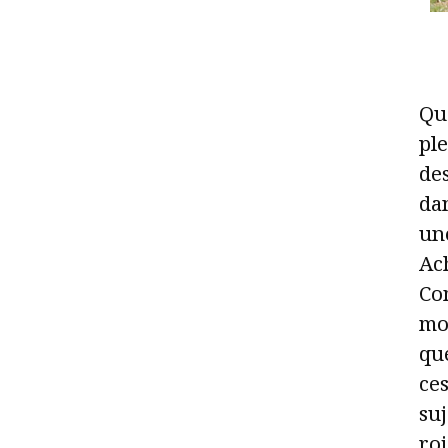
Qua
ple
des
dan
une
Ach
Com
mo
qu
ces
suj
roi