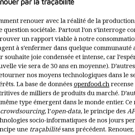
nouer par la traçabilité
mment renouer avec la réalité de la production
 question sociétale. Partout l’on s’interroge 
trouver un rapport viable à notre consommatio
ngent à s’enfermer dans quelque communauté a
r souhaite joie condensée et intense, car l’esp
velle vie sera de 30 ans en moyenne). D’autres
retourner nos moyens technologiques dans le s
térêts. La base de données
openfood.ch
recense 
ritives de milliers de produits du marché. D’aut
même type émergent dans le monde entier. Ce n’
crowdsourcing
, l’
open-data
, le principe des
AP
chnologies socio-informatiques de nos jours pe
incipe une
traçabilité
sans précédent. Renouer, 