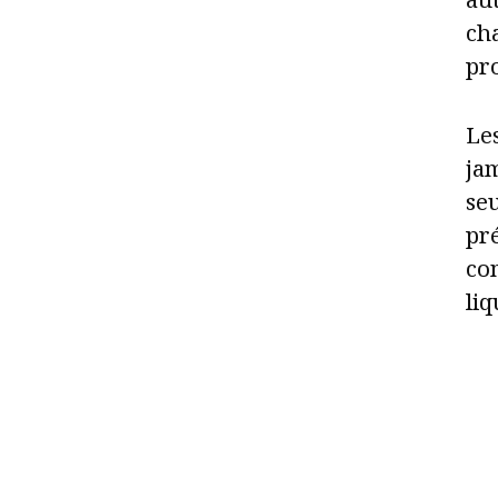
cha
pr
Les
jam
seu
pré
co
liq