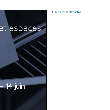
La méthode alternative
et espaces
 14 juin