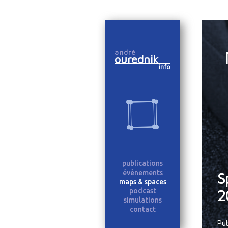
Skip
to
andré
content
ourednik
info
publications
évènements
S
maps & spaces
podcast
2
simulations
contact
Pu