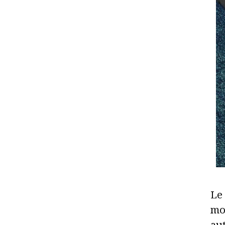
Le
mo
aut