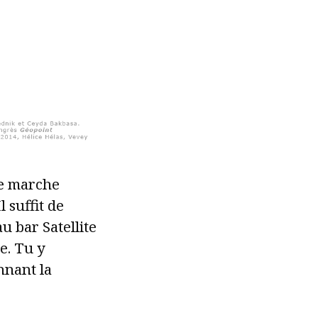
le marche
 suffit de
u bar Satellite
e. Tu y
nnant la