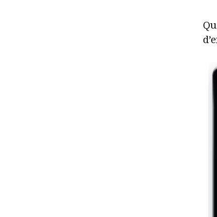
Que
d’e