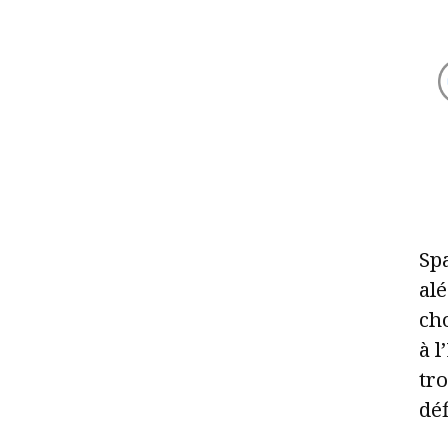
Spa
alé
cho
à 
tro
dé