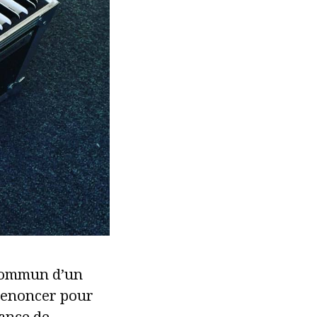
 commun d’un
 renoncer pour
sance de