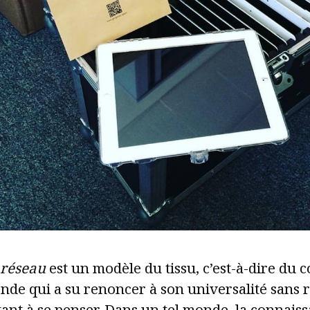
réseau
est un modèle du tissu, c’est-à-dire du
nde qui a su renoncer à son universalité sans
ant à se penser. Dans un tel monde, la connais