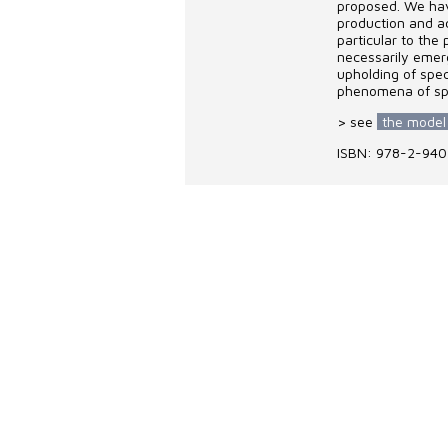
proposed. We hav
production and acc
particular to the
necessarily emerg
upholding of spec
phenomena of spat
> see
the model
ISBN: 978-2-94