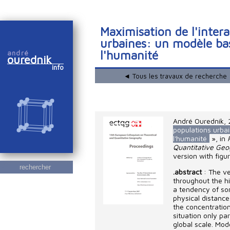
Maximisation de l'intera
urbaines: un modèle bas
l'humanité
andré
ourednik
info
◄ Tous les travaux de recherche
André Ourednik
,
populations urba
l'humanité
», in
Quantitative Ge
version with figu
rechercher
.abstract
: The ve
throughout the hi
a tendency of som
physical distance
the concentration 
situation only par
global scale. Mod