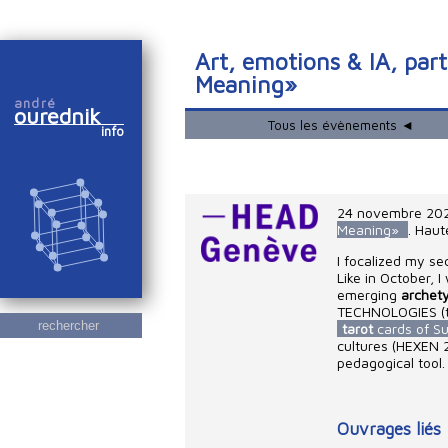
Art, emotions & IA, par
Meaning»
andré
ourednik
Tous les évènements ◄
info
24 novembre 20
Meaning»
. Haut
I focalized my se
Like in October, 
emerging
archet
TECHNOLOGIES (th
rechercher
tarot
cards of Su
cultures (HEXEN 2
pedagogical tool.
Ouvrages liés