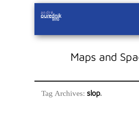
Skip
andré
to
ourednik
info
content
Maps and Spa
slop
Tag Archives: