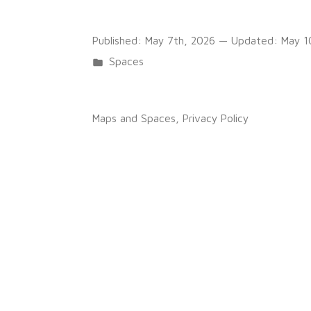
Published:
May 7th, 2026
— Updated:
May 1
Posted
Spaces
in
Tags:
cinéma
,
IA
,
IAgen
,
LLM
,
model collapse
,
s
Maps and Spaces
,
Privacy Policy