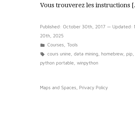
Vous trouverez les instructions 
Published:
October 30th, 2017
— Updated:
20th, 2025
Posted
Courses
,
Tools
in
Tags:
cours unine
,
data mining
,
homebrew
,
pip
python portable
,
winpython
on
5 Comments
Installer
Maps and Spaces
,
Privacy Policy
Orange
Data
Mining