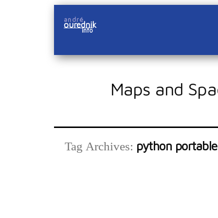
Skip
andré
to
ourednik
info
content
Maps and Spa
python portable
Tag Archives: