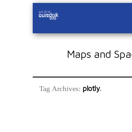
Skip
andré
to
ourednik
info
content
Maps and Spa
plotly
Tag Archives: