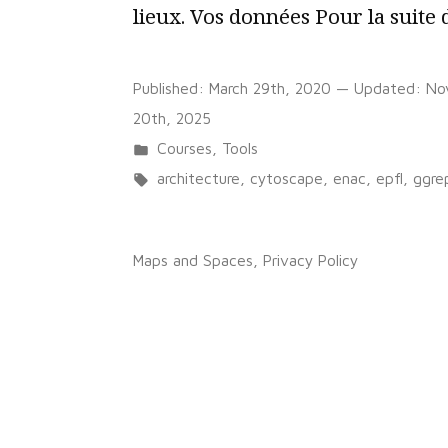
lieux. Vos données Pour la suite 
Published:
March 29th, 2020
— Updated:
No
20th, 2025
Posted
Courses
,
Tools
in
Tags:
architecture
,
cytoscape
,
enac
,
epfl
,
ggre
rstats
,
RStudio
,
urbanisme
Maps and Spaces
,
Privacy Policy