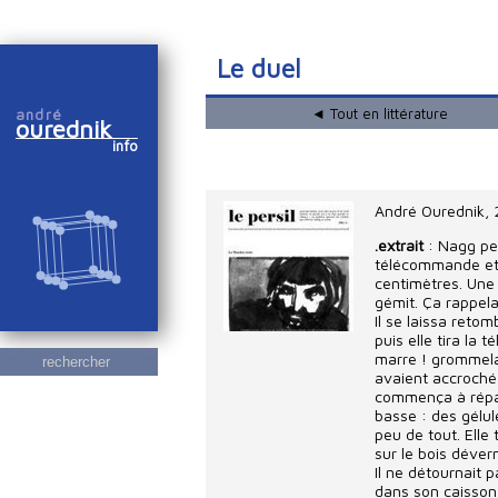
Le duel
◄ Tout en littérature
andré
ourednik
info
André Ourednik
,
.extrait
: Nagg pen
télécommande et s
centimètres. Une 
gémit. Ça rappela
Il se laissa retom
puis elle tira la
marre ! grommela 
rechercher
avaient accrochée
commença à répar
basse : des gélul
peu de tout. Elle
sur le bois déver
Il ne détournait p
dans son caisson 