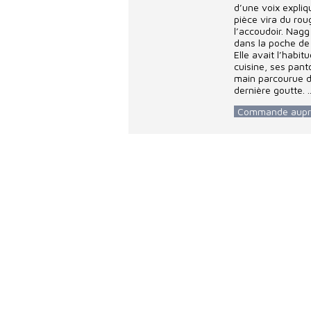
d’une voix expliq
pièce vira du rou
l’accoudoir. Nagg
dans la poche de
Elle avait l’habit
cuisine, ses panto
main parcourue de
dernière goutte. ..
Commande auprès