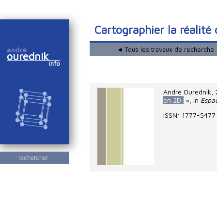
Cartographier la réalité
◄ Tous les travaux de recherche
andré
ourednik
info
André Ourednik
,
en 2D
», in
Espa
ISSN: 1777-5477
rechercher