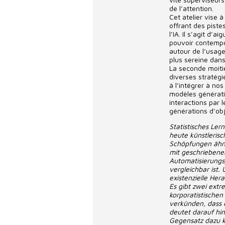
de l’attention.
Cet atelier vise 
offrant des piste
l’IA. Il s’agit d
pouvoir contempor
autour de l’usage
plus sereine dan
La seconde moitié
diverses stratégi
à l’intégrer à no
modèles génératif
interactions par 
générations d’obj
Statistisches Le
heute künstlerisc
Schöpfungen ähneln
mit geschriebene
Automatisierungsp
vergleichbar ist.
existenzielle Her
Es gibt zwei extr
korporatistischen
verkünden, dass d
deutet darauf hin
Gegensatz dazu kö