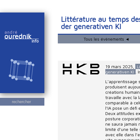
Littérature au temps des
der generativen KI
andré
ourednik
Tous les évènements ◄
info
19 mars 2025
,
L
generativen KI
. 
L’apprentissage s
produisent aujour
créations humaine
travaille avec la
rechercher
comparable à celu
l’IA pose un défi 
Deux attitudes e
posture corporati
ne saura jamais 
limité d’une tell
avec elle dans l’
vite superviseur