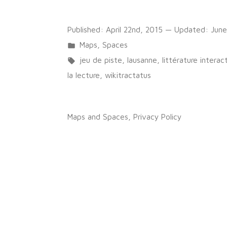
Published:
April 22nd, 2015
— Updated:
June
Posted
Maps
,
Spaces
in
Tags:
jeu de piste
,
lausanne
,
littérature interac
la lecture
,
wikitractatus
on
2 Comments
Wikitractatus
Maps and Spaces
,
Privacy Policy
spatial
#1
–
La
Nuit
de
la
lecture