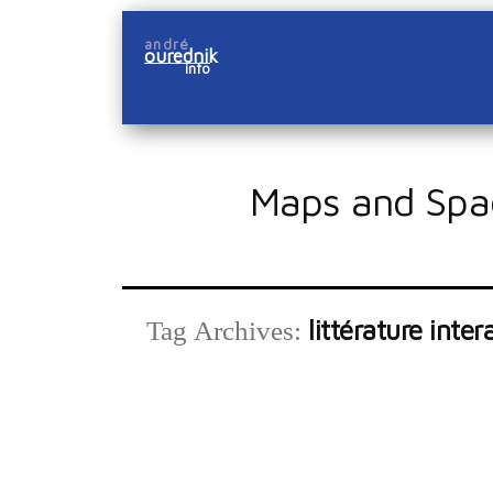
Skip
andré
to
ourednik
info
content
Maps and Spa
littérature inter
Tag Archives: