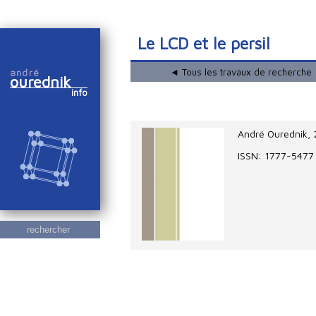
Le LCD et le persil
◄ Tous les travaux de recherche
andré
ourednik
info
André Ourednik
,
ISSN: 1777-5477
rechercher