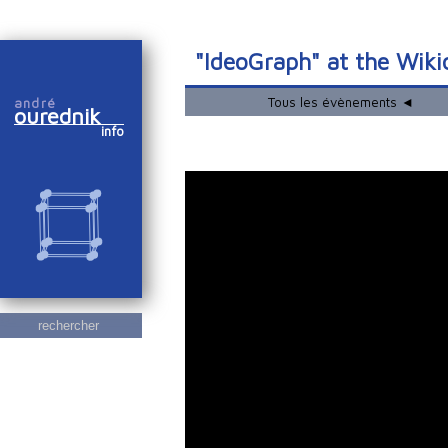
"IdeoGraph" at the Wikid
Tous les évènements ◄
andré
ourednik
info
rechercher