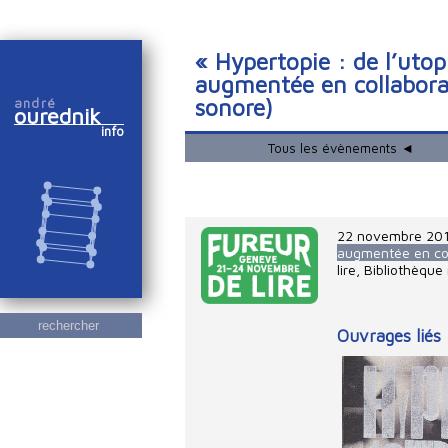
« Hypertopie : de l’utop
augmentée en collaborat
sonore)
andré
ourednik
info
Tous les évènements ◄
22 novembre 20
augmentée en col
lire, Bibliothèqu
rechercher
Ouvrages liés