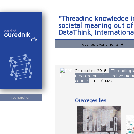
"Threading knowledge i
societal meaning out of
DataThink, Internationa
andré
ourednik
info
Tous les évènements ◄
24 octobre 2018
,
"Threading k
meaning out of collective memo
course
. EPFL/ENAC.
rechercher
Ouvrages liés